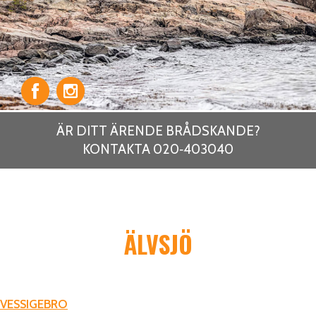
ÄR DITT ÄRENDE BRÅDSKANDE?
KONTAKTA 020‑403040
ÄLVSJÖ
INLÄGGSNAVIGERING
VESSIGEBRO