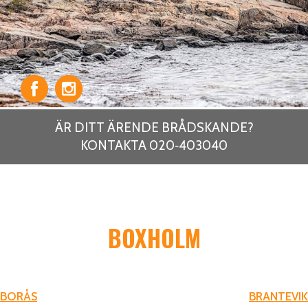
ÄR DITT ÄRENDE BRÅDSKANDE?
KONTAKTA 020‑403040
BOXHOLM
INLÄGGSNAVIGERING
BORÅS
BRANTEVIK