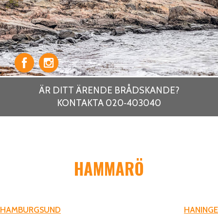
ÄR DITT ÄRENDE BRÅDSKANDE?
KONTAKTA 020‑403040
HAMMARÖ
INLÄGGSNAVIGERING
HAMBURGSUND
HANINGE