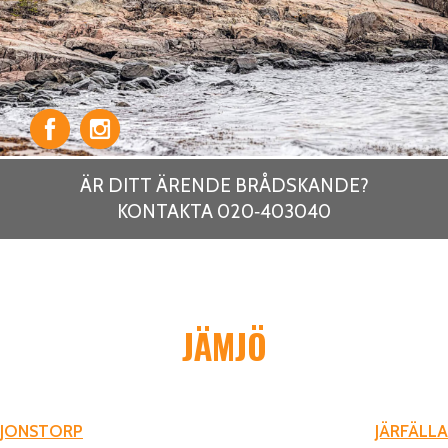
ÄR DITT ÄRENDE BRÅDSKANDE?
KONTAKTA 020‑403040
JÄMJÖ
INLÄGGSNAVIGERING
JONSTORP
JÄRFÄLLA