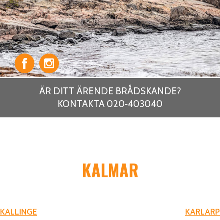
ÄR DITT ÄRENDE BRÅDSKANDE?
KONTAKTA 020‑403040
KALMAR
INLÄGGSNAVIGERING
KALLINGE
KARLARP