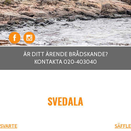
ÄR DITT ÄRENDE BRÅDSKANDE?
KONTAKTA 020‑403040
SVEDALA
INLÄGGSNAVIGERING
SVARTE
SÄFFLE