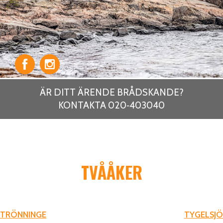
ÄR DITT ÄRENDE BRÅDSKANDE?
KONTAKTA 020‑403040
TVÅÅKER
INLÄGGSNAVIGERING
TRÖNNINGE
TYGELSJÖ