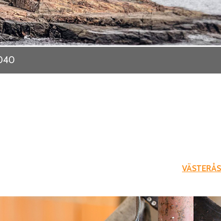
040
VÄSTERÅS