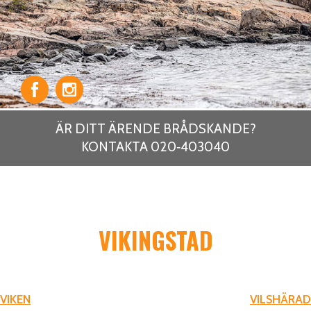
ÄR DITT ÄRENDE BRÅDSKANDE?
KONTAKTA 020‑403040
VIKINGSTAD
INLÄGGSNAVIGERING
VIKEN
VILSHÄRAD